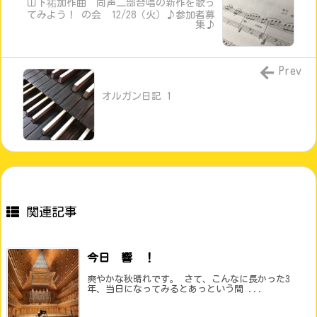
山下祐加作曲 同声二部合唱の新作を歌っ
てみよう！ の会 12/28（火）♪参加者募
集♪
Prev
オルガン日記 1
関連記事
今日 響 ！
爽やかな秋晴れです。 さて、こんなに長かった3
年、当日になってみるとあっという間 ...