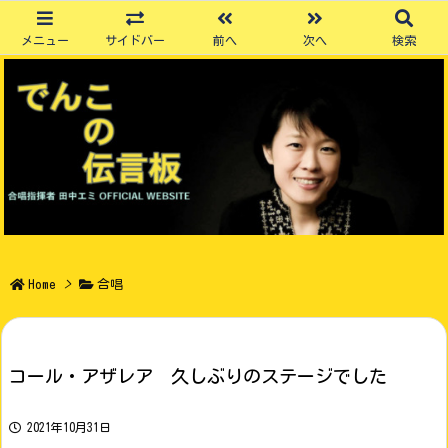
メニュー
サイドバー
前へ
次へ
検索
Home
>
合唱
コール・アザレア 久しぶりのステージでした
2021年10月31日