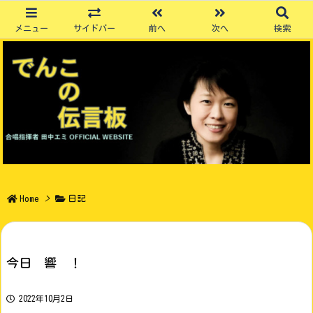
メニュー
サイドバー
前へ
次へ
検索
Home
>
日記
今日 響 ！
2022年10月2日