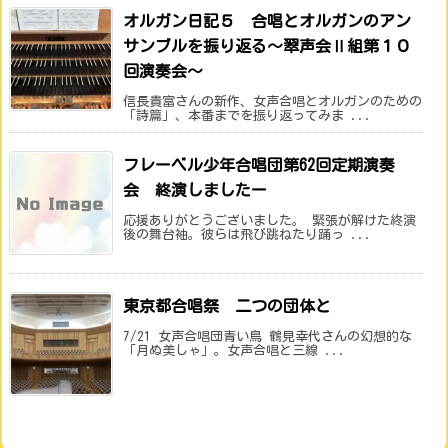
オルガン日記５ 合唱とオルガンのアン
サンブルを振り返る～翠声会Ⅱ組第１０
回演奏会～
信長貴富さんの新作、女声合唱とオルガンのための
「詩篇」、本番までを振り返ってみま ...
フレーベル少年合唱団第62回定期演奏
会 終演しましたー
応援ありがとうございました。 緊張が解けた終演
後の舞台袖。彼らは飛び跳ねたり踊っ ...
東京都合唱祭 二つの団体と
7/21 女声合唱団青い鳥 鶴見幸代さんの幻想的な
「月ぬ美しゃ」。女声合唱と三線 ...