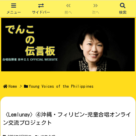
メニュー
サイドバー
前へ
次へ
検索
Home
>
Young Voices of the Philippines
〈Lemlunay〉④沖縄・フィリピン-児童合唱オンライ
ン交流プロジェクト