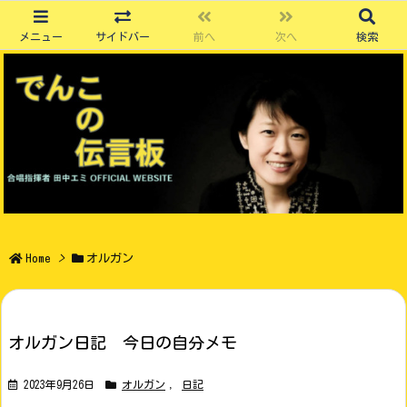
メニュー
サイドバー
前へ
次へ
検索
Home
>
オルガン
オルガン日記 今日の自分メモ
2023年9月26日
オルガン
,
日記